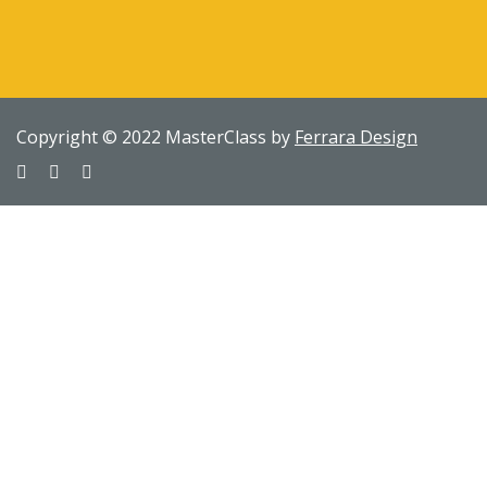
Copyright © 2022 MasterClass by
Ferrara Design
Sign In
The password must have a minimum of 8 characters of