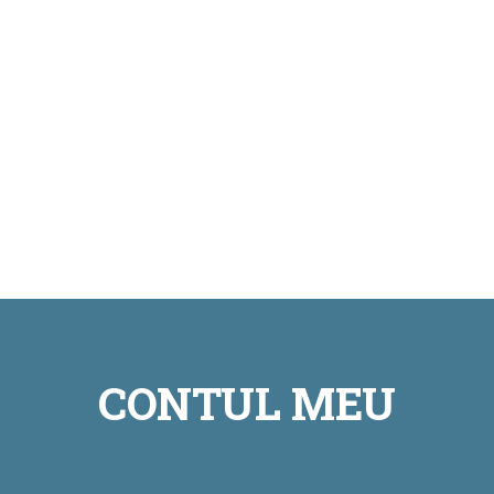
Trimite solicitarea de informații
Am trimis mesajul
Închide
CONTUL MEU