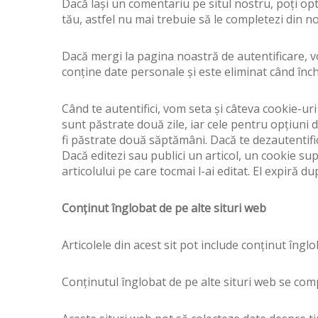
Dacă lași un comentariu pe situl nostru, poți opt
tău, astfel nu mai trebuie să le completezi din no
Dacă mergi la pagina noastră de autentificare, 
conține date personale și este eliminat când înch
Când te autentifici, vom seta și câteva cookie-uri
sunt păstrate două zile, iar cele pentru opțiuni 
fi păstrate două săptămâni. Dacă te dezautentifici
Dacă editezi sau publici un articol, un cookie sup
articolului pe care tocmai l-ai editat. El expiră dup
Conținut înglobat de pe alte situri web
Articolele din acest sit pot include conținut înglo
Conținutul înglobat de pe alte situri web se compor