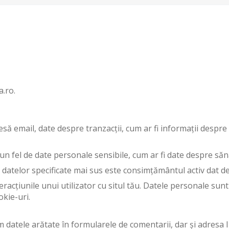
a.ro.
ă email, date despre tranzacții, cum ar fi informații despre 
iun fel de date personale sensibile, cum ar fi date despre săn
datelor specificate mai sus este consimțământul activ dat de 
racțiunile unui utilizator cu situl tău. Datele personale su
okie-uri.
m datele arătate în formularele de comentarii, dar și adresa IP 