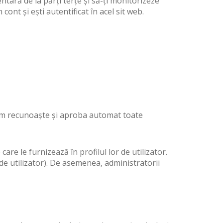
tară de la părți terțe și să-ți monitorizeze
ont și ești autentificat în acel sit web.
tem recunoaște și aproba automat toate
are le furnizează în profilul lor de utilizator.
 de utilizator). De asemenea, administratorii