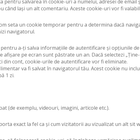
a pentru salvarea în cookie-uri a numelui, adresei de email ș
u când lași un alt comentariu. Aceste cookie-uri vor fi valabi
vom seta un cookie temporar pentru a determina dacă navigat
izi navigatorul.
 pentru a-ți salva informațiile de autentificare și opțiunile d
de afișare pe ecran sunt păstrate un an. Dacă selectezi „Ține-
 din cont, cookie-urile de autentificare vor fi eliminate.
limentar va fi salvat în navigatorul tău. Acest cookie nu incl
ă 1 zi.
bat (de exemplu, videouri, imagini, articole etc.).
ta exact la fel ca și cum vizitatorii au vizualizat un alt sit 