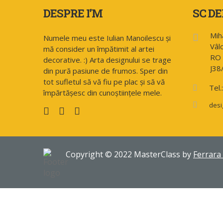
DESPRE I’M
SC DE
Mih
Numele meu este Iulian Manoilescu și
Vâl
mă consider un împătimit al artei
RO 
decorative. :) Arta designului se trage
J38
din pură pasiune de frumos. Sper din
tot sufletul să vă fiu pe plac și să vă
Tel
împărtășesc din cunoștiințele mele.
desi
Copyright © 2022 MasterClass by
Ferrara
Sign In