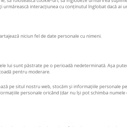
ne, să folosească cookie-uri, să înglobeze urmărirea suplimen
ți urmărească interacțiunea cu conținutul înglobat dacă ai un c
partajează niciun fel de date personale cu nimeni.
tele lui sunt păstrate pe o perioadă nedeterminată. Așa pu
o coadă pentru moderare.
ează pe situl nostru web, stocăm și informațiile personale pe c
 informațiile personale oricând (dar nu își pot schimba numele