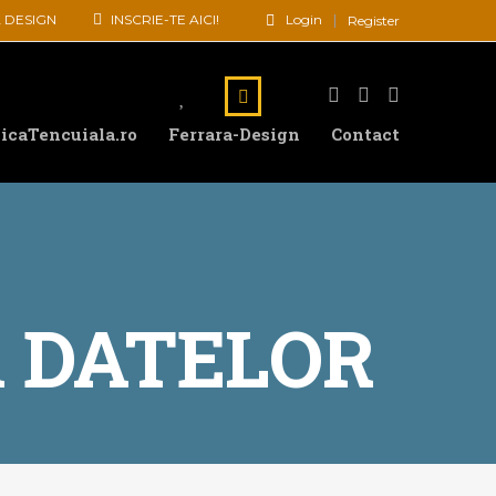
 DESIGN
INSCRIE-TE AICI!
Login
Register
icaTencuiala.ro
Ferrara-Design
Contact
A DATELOR