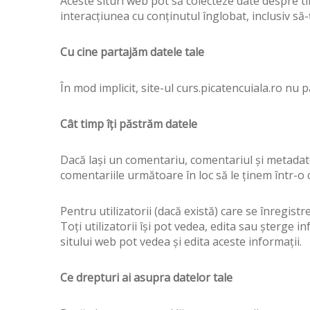
Aceste situri web pot să colecteze date despre ti
interacțiunea cu conținutul înglobat, inclusiv să-
Cu cine partajăm datele tale
În mod implicit, site-ul curs.picatencuiala.ro nu 
Cât timp îți păstrăm datele
Dacă lași un comentariu, comentariul și metada
comentariile următoare în loc să le ținem într-
Pentru utilizatorii (dacă există) care se înregistr
Toți utilizatorii își pot vedea, edita sau șterge
sitului web pot vedea și edita aceste informații.
Ce drepturi ai asupra datelor tale