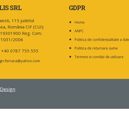
LIS SRL
GDPR
aesti, 115 judetul
Home
cea, România CIF (CUI):
ANPC
19301900 Reg. Com.:
/1031/2006
Politica de confidențialitate a dat
Politica de returnare sume
.: +40 0787 755 555
Termeni si condiții de utilizare
gn.ferrara@yahoo.com
 Design