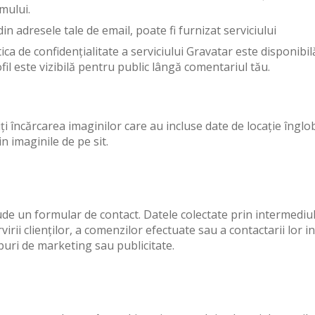
mului.
in adresele tale de email, poate fi furnizat serviciului
tica de confidențialitate a serviciului Gravatar este disponibi
il este vizibilă pentru public lângă comentariul tău.
ți încărcarea imaginilor care au incluse date de locație înglob
n imaginile de pe sit.
clude un formular de contact. Datele colectate prin intermedi
virii clienților, a comenzilor efectuate sau a contactarii lor
opuri de marketing sau publicitate.