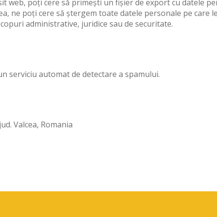
sit web, poți cere să primești un fișier de export cu datele p
nea, ne poți cere să ștergem toate datele personale pe care l
copuri administrative, juridice sau de securitate.
r-un serviciu automat de detectare a spamului.
jud. Valcea, Romania