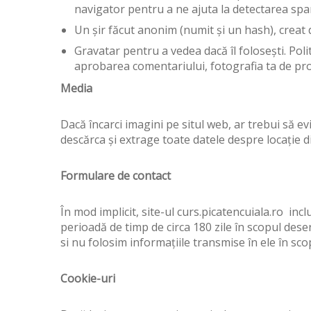
navigator pentru a ne ajuta la detectarea spa
Un șir făcut anonim (numit și un hash), creat d
Gravatar pentru a vedea dacă îl folosești. Poli
aprobarea comentariului, fotografia ta de prof
Media
Dacă încarci imagini pe situl web, ar trebui să evi
descărca și extrage toate datele despre locație di
Formulare de contact
În mod implicit, site-ul curs.picatencuiala.ro in
perioadă de timp de circa 180 zile în scopul deser
si nu folosim informațiile transmise în ele în sc
Cookie-uri